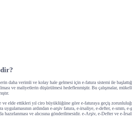
dir?
 daha verimli ve kolay hale gelmesi için e-fatura sistemi ile başlattığı b
rılması ve maliyetlerin düşürülmesi hedeflenmiştir. Bu çalışmalar, mükell
ıştır.
 ve elde ettikleri yıl ciro büyüklüğüne göre e-faturaya geçiş zorunlulu
a uygulamasının ardından e-arşiv fatura, e-irsaliye, e-defter, e-smm, e-g
da hazırlanması ve alıcısına gönderilmesidir. e-Arşiv, e-Defter ve e-İrsal