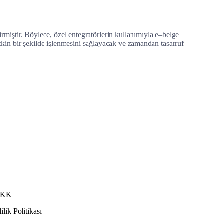
irm
i
ş
t
ir
.
B
ö
yle
ce
,
ö
zel
ent
eg
rat
ör
ler
in
k
ull
an
ı
m
ı
yl
a
e
–
bel
ge
t
kin
bir
ş
ek
ilde
i
ş
len
mes
ini
sa
ğ
lay
ac
ak
ve
z
am
andan
t
asar
ru
f
KK
ilik Politikası