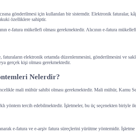
cısına gönderilmesi için kullanılan bir sistemdir. Elektronik faturalar, k
kuki özelliklere sahiptir.
nın e-fatura mükellefi olması gerekmektedir. Alıcının e-fatura mükellef
yle, faturaların elektronik ortamda düzenlenmesini, gönderilmesini ve sakl
veya gerçek kişi olması gerekmektedir.
ntemleri Nelerdir?
n öncelikle mali mühür sahibi olması gerekmektedir. Mali mühür, Kamu Se
lı yöntem tercih edebilmektedir. İşletmeler, bu üç seçenekten biriyle iler
ullanarak e-fatura ve e-arşiv fatura süreçlerini yürütme yöntemidir. İşle