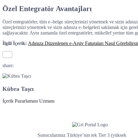
Özel Entegratör Avantajları
Ö
zel
ent
eg
rat
ör
ler
,
t
ü
m
e
–
bel
ge
s
ü
re
ç
ler
in
iz
i
y
ö
net
m
ek
ve
s
iz
in
ad
ı
n
ı
z
s
ü
re
ç
ler
in
iz
i
y
ö
net
m
ek
ve
s
iz
in
ad
ı
n
ı
za
e
–
bel
gel
eri
s
ak
lam
ak
i
ç
in
g
ere
sa
ğ
lay
ac
ak
t
ı
r
. Aynı zamanda özel entegratörler, mükellef yerine tüm g
İlgili İçerik:
Adınıza Düzenlenen e-Arşiv Faturaları Nasıl Görebilirsi
share:
Kübra Taşcı
İçerik Pazarlaması Uzmanı
Sunucularımız Türkiye’nin tek Tier 3 (yüksek