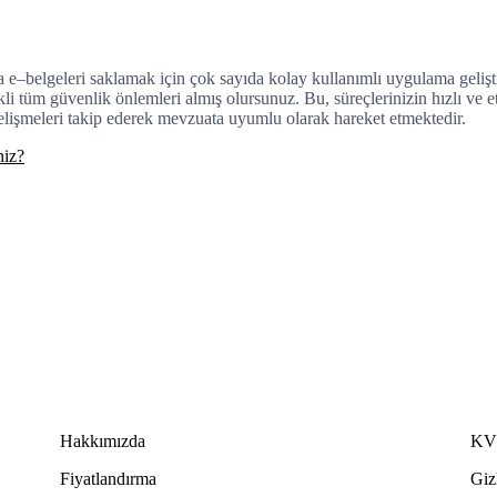
a
e
–
bel
gel
eri
s
ak
lam
ak
i
ç
in
ç
ok
say
ı
da
k
ol
ay
k
ull
an
ı
ml
ı
u
yg
ul
ama
gel
i
ş
t
k
li
t
ü
m
g
ü
ven
lik
ö
n
lem
ler
i
al
m
ı
ş
ol
urs
un
uz
.
Bu
,
s
ü
re
ç
ler
in
iz
in
h
ı
zl
ı
ve
e
elişmeleri takip ederek mevzuata uyumlu olarak hareket etmektedir.
niz?
Hakkımızda
KV
Fiyatlandırma
Gizl