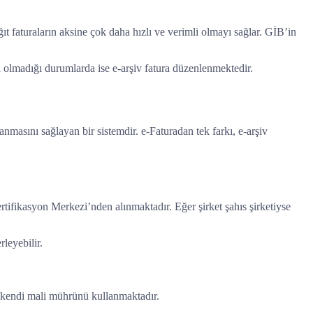
âğıt faturaların aksine çok daha hızlı ve verimli olmayı sağlar. GİB’in
i olmadığı durumlarda ise e-arşiv fatura düzenlenmektedir.
anmasını sağlayan bir sistemdir. e-Faturadan tek farkı, e-arşiv
rtifikasyon Merkezi’nden alınmaktadır. Eğer şirket şahıs şirketiyse
leyebilir.
tme kendi mali mührünü kullanmaktadır.