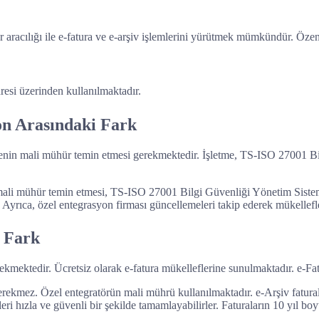
er aracılığı ile e-fatura ve e-arşiv işlemlerini yürütmek mümkündür. Öz
esi üzerinden kullanılmaktadır.
on Arasındaki Fark
menin mali mühür temin etmesi gerekmektedir. İşletme, TS-ISO 27001 
 mali mühür temin etmesi, TS-ISO 27001 Bilgi Güvenliği Yönetim Siste
 Ayrıca, özel entegrasyon firması güncellemeleri takip ederek mükellefle
i Fark
mektedir. Ücretsiz olarak e-fatura mükelleflerine sunulmaktadır. e-Fatu
kmez. Özel entegratörün mali mührü kullanılmaktadır. e-Arşiv faturalar
leri hızla ve güvenli bir şekilde tamamlayabilirler. Faturaların 10 yıl