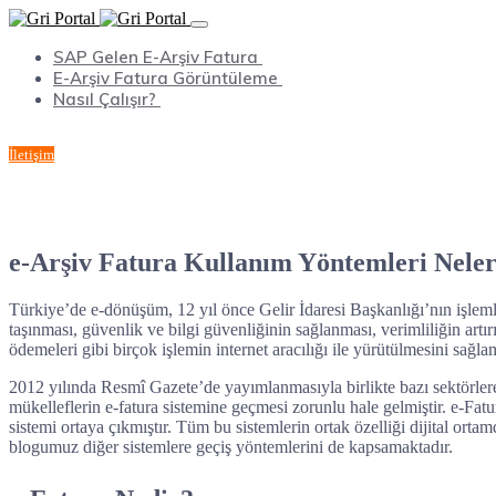
SAP Gelen E-Arşiv Fatura
E-Arşiv Fatura Görüntüleme
Nasıl Çalışır?
İletişim
e-Arşiv Fatura Kullanım Yöntemleri Neler
Türkiye’de e-dönüşüm, 12 yıl önce Gelir İdaresi Başkanlığı’nın işlemlerin
taşınması, güvenlik ve bilgi güvenliğinin sağlanması, verimliliğin artı
ödemeleri gibi birçok işlemin internet aracılığı ile yürütülmesini sağlam
2012 yılında Resmî Gazete’de yayımlanmasıyla birlikte bazı sektörlere
mükelleflerin e-fatura sistemine geçmesi zorunlu hale gelmiştir. e-Fatur
sistemi ortaya çıkmıştır. Tüm bu sistemlerin ortak özelliği dijital ortam
blogumuz diğer sistemlere geçiş yöntemlerini de kapsamaktadır.